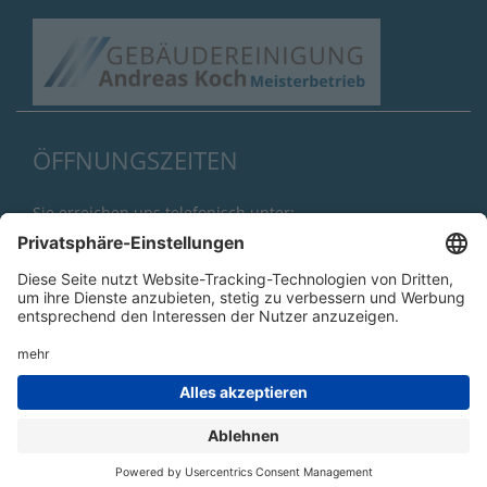
ÖFFNUNGSZEITEN
Sie erreichen uns telefonisch unter:
(040) 721 20 05
Unser Büro ist besetzt von:
Montag - Freitag
von 08:00 Uhr - 15:00 Uhr
©2026 Gebäudereinigung Andreas Koch GmbH & Co. KG
Datenschutzerklärung
|
Impressum
|
AGB